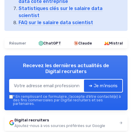
data côté entreprise
Statistiques clés sur le salaire data
scientist
FAQ sur le salaire data scientist
Résumer
ChatGPT
Claude
Mistral
Recevez les dernières actualités de
Digital recruiters
➔ Je m'inscris
*
En remplissant ce formulaire, j’accepte d’être contacté(e) à
des fins commerciales par Digital recruiters et ses
partenaires.
Digital recruiters
Ajoutez-nous à vos sources préférées sur Google