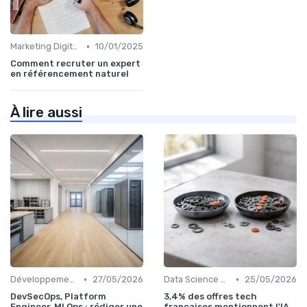
•
Marketing Digital et SEO
10/01/2025
Comment recruter un expert
en référencement naturel
À lire aussi
•
•
Développement Web et Mobile
27/05/2026
Data Science et Analytique
25/05/2026
DevSecOps, Platform
3,4% des offres tech
Engineer, MLOps : rédiger une
françaises mentionnent l'IA