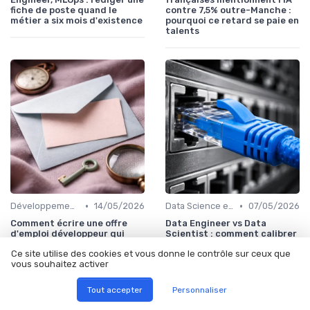
fiche de poste quand le
contre 7,5% outre-Manche :
métier a six mois d'existence
pourquoi ce retard se paie en
talents
•
•
Développement Web et Mobile
14/05/2026
Data Science et Analytique
07/05/2026
Comment écrire une offre
Data Engineer vs Data
d'emploi développeur qui
Scientist : comment calibrer
fasse postuler un senior
le besoin avant d'ouvrir un
Ce site utilise des cookies et vous donne le contrôle sur ceux que
passif
poste
vous souhaitez activer
Tout accepter
Personnaliser