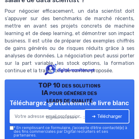
salaire de data scientist ?
Pour négocier efficacement, un data scientist doit
s’appuyer sur des benchmarks de marché récents,
mettre en avant ses projets concrets de machine
learning et de deep learning, et démontrer son impact
business. Il est utile de préparer des exemples chiffrés
de gains générés ou de risques réduits grâce à ses
analyses de données. La négociation peut aussi porter
sur la part variable, les stock options, la formation
continue et la trajectoire de carrière proposée.
TOP 10 des solutions
IA pour générer des
leads de qualité
Téléchargez gratuitement le livre blanc
➔ Télécharger
Digital recruiters — 2026
*
En remplissant ce formulaire, j’accepte d’être contacté(e) à
des fins commerciales par Digital recruiters et ses
partenaires.