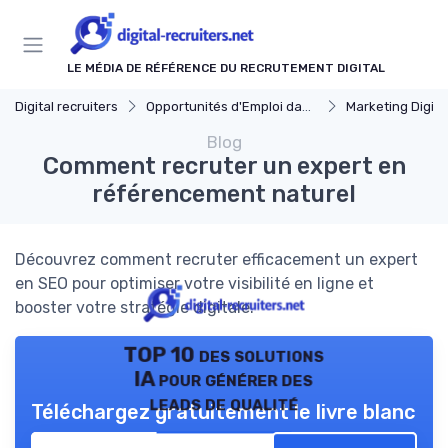
Panneau de gestion des cookies
LE MÉDIA DE RÉFÉRENCE DU RECRUTEMENT DIGITAL
Digital recruiters
Opportunités d'Emploi dans le Digital
Marketing Digita
Blog
Comment recruter un expert en
référencement naturel
Découvrez comment recruter efficacement un expert
en SEO pour optimiser votre visibilité en ligne et
booster votre stratégie digitale.
TOP 10 des solutions
IA pour générer des
leads de qualité
Téléchargez gratuitement le livre blanc