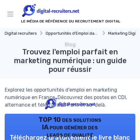
Panneau de gestion des cookies
LE MÉDIA DE RÉFÉRENCE DU RECRUTEMENT DIGITAL
Digital recruiters
Opportunités d'Emploi dans le Digital
Marketing Digita
Blog
Trouvez l'emploi parfait en
marketing numérique : un guide
pour réussir
Explorez les opportunités d'emploi en marketing
numérique en France. Découvrez des postes en CDI,
alternance et télétravail à Paris et au-delà.
TOP 10 des solutions
IA pour générer des
leads de qualité
Téléchargez gratuitement le livre blanc