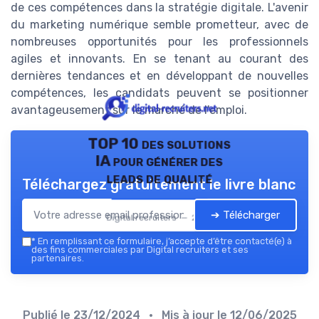
de ces compétences dans la stratégie digitale. L'avenir
du marketing numérique semble prometteur, avec de
nombreuses opportunités pour les professionnels
agiles et innovants. En se tenant au courant des
dernières tendances et en développant de nouvelles
compétences, les candidats peuvent se positionner
avantageusement sur le marché de l'emploi.
TOP 10 des solutions
IA pour générer des
leads de qualité
Téléchargez gratuitement le livre blanc
➔ Télécharger
Digital recruiters — 2026
*
En remplissant ce formulaire, j’accepte d’être contacté(e) à
des fins commerciales par Digital recruiters et ses
partenaires.
Publié le
23/12/2024
• Mis à jour le
12/06/2025