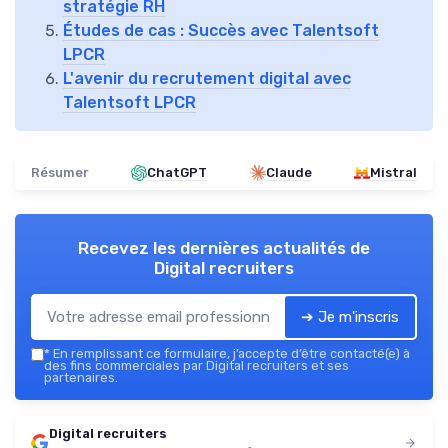
stratégie RH
Études de cas : Succès avec Talentsoft
LPCR
L'avenir du recrutement digital avec
Talentsoft LPCR
Résumer
ChatGPT
Claude
Mistral
Recevez les dernières actualités de
Digital recruiters
➔ Je m'inscris
*
En remplissant ce formulaire, j’accepte d’être contacté(e) à
des fins commerciales par Digital recruiters et ses
partenaires.
Digital recruiters