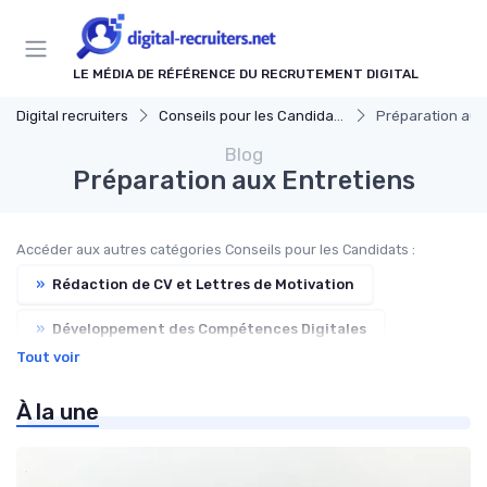
Panneau de gestion des cookies
LE MÉDIA DE RÉFÉRENCE DU RECRUTEMENT DIGITAL
Digital recruiters
Conseils pour les Candidats
Préparation aux
Blog
Préparation aux Entretiens
Accéder aux autres catégories Conseils pour les Candidats :
»
Rédaction de CV et Lettres de Motivation
»
Développement des Compétences Digitales
Tout voir
»
Réseautage et Marque Personnelle
À la une
»
Tendances de l'Emploi dans le Digital