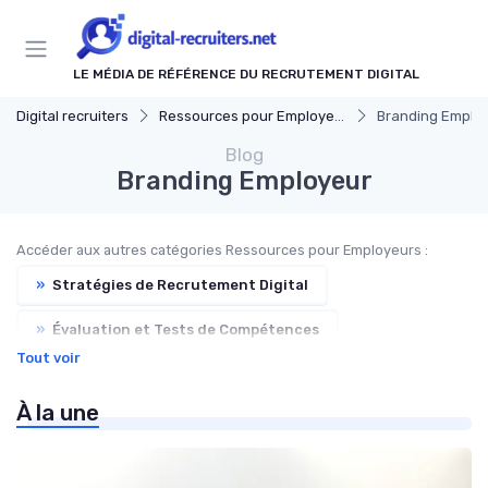
Panneau de gestion des cookies
LE MÉDIA DE RÉFÉRENCE DU RECRUTEMENT DIGITAL
Digital recruiters
Ressources pour Employeurs
Branding Emplo
Blog
Branding Employeur
Accéder aux autres catégories Ressources pour Employeurs :
»
Stratégies de Recrutement Digital
»
Évaluation et Tests de Compétences
Tout voir
»
Diversité et Inclusion
À la une
»
Législation et Conformité en Recrutement