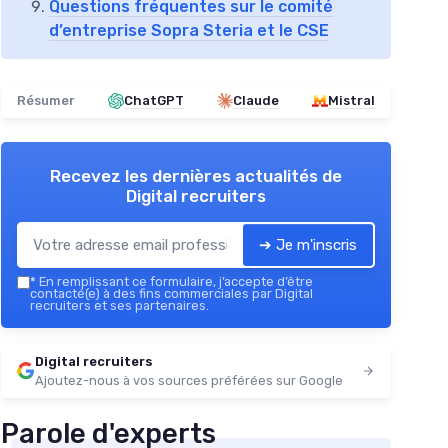
Questions fréquentes sur le comité
d’entreprise Sopra Steria et le CSE
Résumer
ChatGPT
Claude
Mistral
Recevez les dernières actualités de
Digital recruiters
➔ Je m'inscris
*
En remplissant ce formulaire, j’accepte d’être
contacté(e) à des fins commerciales par Digital
recruiters et ses partenaires.
Digital recruiters
Ajoutez-nous à vos sources préférées sur Google
Parole d'experts