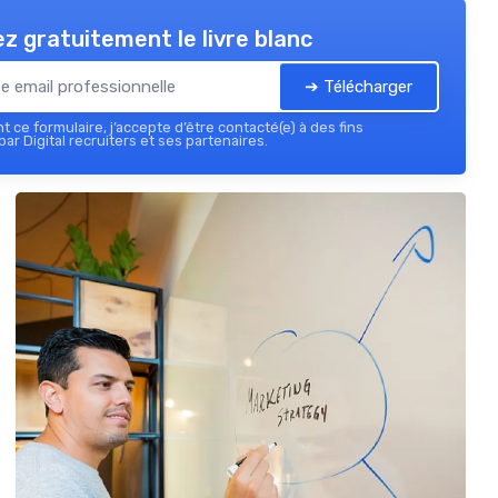
z gratuitement le livre blanc
➔ Télécharger
 ce formulaire, j’accepte d’être contacté(e) à des fins
ar Digital recruiters et ses partenaires.