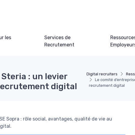
ur les
Services de
Ressource
Recrutement
Employeur
Steria : un levier
Digital recruiters
Ress
Le comité d’entreprise
 recrutement digital
recrutement digital
E Sopra : rôle social, avantages, qualité de vie au
gital.