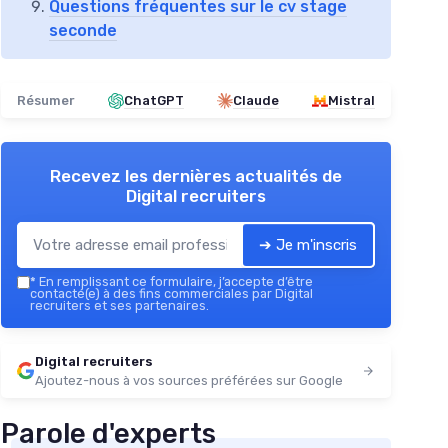
Questions fréquentes sur le cv stage
seconde
Résumer
ChatGPT
Claude
Mistral
Recevez les dernières actualités de
Digital recruiters
➔ Je m'inscris
*
En remplissant ce formulaire, j’accepte d’être
contacté(e) à des fins commerciales par Digital
recruiters et ses partenaires.
Digital recruiters
Ajoutez-nous à vos sources préférées sur Google
Parole d'experts