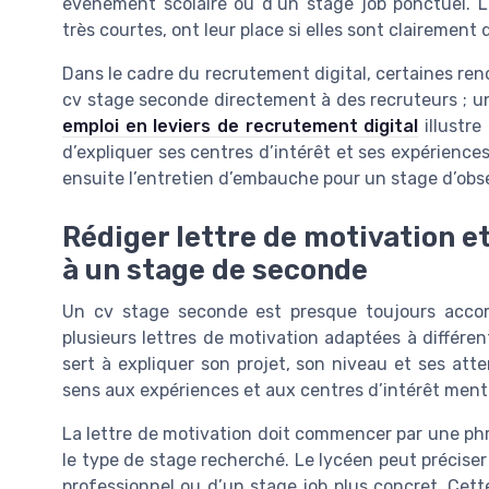
événement scolaire ou d’un stage job ponctuel. L
très courtes, ont leur place si elles sont clairement 
Dans le cadre du recrutement digital, certaines re
cv stage seconde directement à des recruteurs ; un
emploi en leviers de recrutement digital
illustre
d’expliquer ses centres d’intérêt et ses expériences
ensuite l’entretien d’embauche pour un stage d’obse
Rédiger lettre de motivation e
à un stage de seconde
Un cv stage seconde est presque toujours acco
plusieurs lettres de motivation adaptées à différen
sert à expliquer son projet, son niveau et ses att
sens aux expériences et aux centres d’intérêt ment
La lettre de motivation doit commencer par une phra
le type de stage recherché. Le lycéen peut préciser 
professionnel ou d’un stage job plus concret. Cett