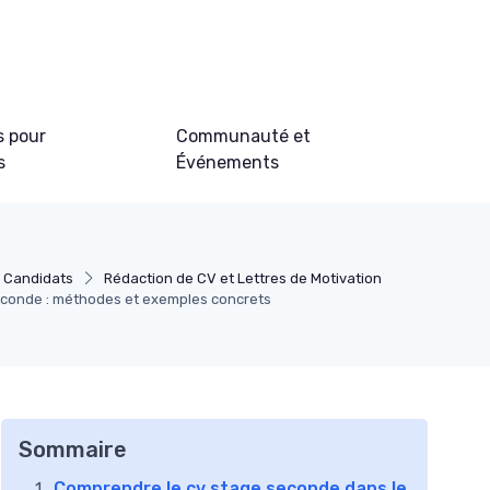
s pour
Communauté et
s
Événements
s Candidats
Rédaction de CV et Lettres de Motivation
seconde : méthodes et exemples concrets
Sommaire
Comprendre le cv stage seconde dans le