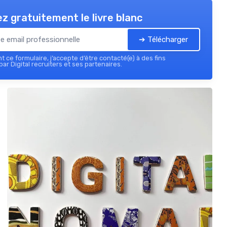
z gratuitement le livre blanc
➔ Télécharger
 ce formulaire, j’accepte d’être contacté(e) à des fins
ar Digital recruiters et ses partenaires.