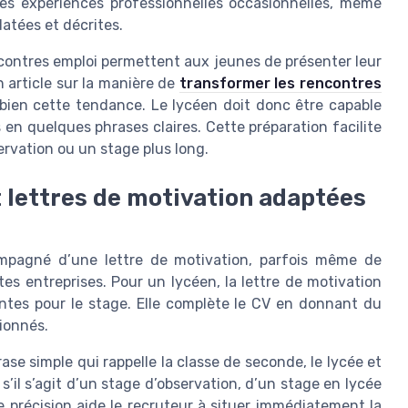
es expériences professionnelles occasionnelles, même
datées et décrites.
ncontres emploi permettent aux jeunes de présenter leur
 article sur la manière de
transformer les rencontres
 bien cette tendance. Le lycéen doit donc être capable
 en quelques phrases claires. Cette préparation facilite
rvation ou un stage plus long.
t lettres de motivation adaptées
mpagné d’une lettre de motivation, parfois même de
tes entreprises. Pour un lycéen, la lettre de motivation
entes pour le stage. Elle complète le CV en donnant du
ionnés.
se simple qui rappelle la classe de seconde, le lycée et
s’il s’agit d’un stage d’observation, d’un stage en lycée
e précision aide le recruteur à situer immédiatement la