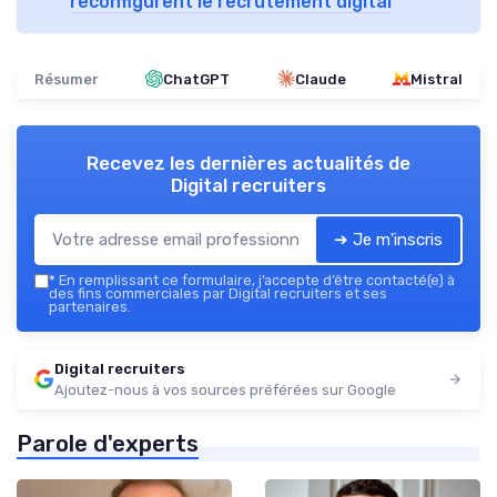
reconfigurent le recrutement digital
Résumer
ChatGPT
Claude
Mistral
Recevez les dernières actualités de
Digital recruiters
➔ Je m'inscris
*
En remplissant ce formulaire, j’accepte d’être contacté(e) à
des fins commerciales par Digital recruiters et ses
partenaires.
Digital recruiters
Ajoutez-nous à vos sources préférées sur Google
Parole d'experts