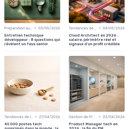
•
•
Préparation aux Entretiens
03/05/2026
Tendances de l'Emploi dans le Digital
04/05/2026
Entretien technique
Cloud Architect en 2026 :
développeur : 8 questions qui
salaire, périmètre réel et
révèlent un faux senior
signaux d'un profil crédible
•
•
Tendances de l'Emploi dans le Digital
27/04/2026
Gestion de Projet et Product Management
23/04/2026
45 000 postes tech
Product Manager tech en
supprimés dans le monde : la
2026 : la fin du PM