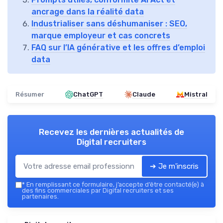
ancrage dans la réalité data
Industrialiser sans déshumaniser : SEO,
marque employeur et cas concrets
FAQ sur l’IA générative et les offres d’emploi
data
Résumer
ChatGPT
Claude
Mistral
Recevez les dernières actualités de
Digital recruiters
➔ Je m'inscris
*
En remplissant ce formulaire, j’accepte d’être contacté(e) à
des fins commerciales par Digital recruiters et ses
partenaires.