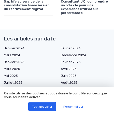
Sap bfc au service de la
Consultant UX : comprendre
consolidation financière et
un rôle clé pour une
du recrutement digital
expérience utilisateur
performante
Les articles par date
Janvier 2024
Février 2024
Mars 2024
Décembre 2024
Janvier 2025
Février 2025
Mars 2025
Avril 2025
Mai 2025
Juin 2025
Juillet 2025
Août 2025
Septembre 2025
Octobre 2025
Ce site utilise des cookies et vous donne le contrôle sur ceux que
Novembre 2025
Décembre 2025
vous souhaitez activer
Janvier 2026
Février 2026
Tout accepter
Personnaliser
Mars 2026
Avril 2026