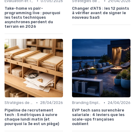
•
•
Évaluation et Tests de Compétences
07/05/2026
Stratégies de Recrutement Digital
29/04/2026
Take-home vs pair-
Changer d'ATS : les 12 points
programming live : pourquoi
à vérifier avant de signer le
les tests techniques
nouveau SaaS
asynchrones perdent du
terrain en 2026
•
•
Stratégies de Recrutement Digital
28/04/2026
Branding Employeur
24/04/2026
Pipeline de recrutement
EVP tech sans surenchère
tech : 5 métriques à suivre
salariale : 4 leviers que les
chaque lundi matin (et
scale-ups françaises
pourquoi la 3e est un piège)
oublient