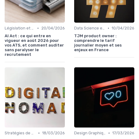
•
•
Législation et Conformité en Recrutement
20/04/2026
Data Science et Analytique
10/04/2026
AI Act : ce qui entre en
TJM product owner :
vigueur en août 2026 pour
comprendre le tarif
vos ATS, et comment auditer
journalier moyen et ses
sans paralyser le
enjeux en France
recrutement
•
•
Stratégies de Recrutement Digital
18/03/2026
Design Graphique et UX/UI
17/03/2026