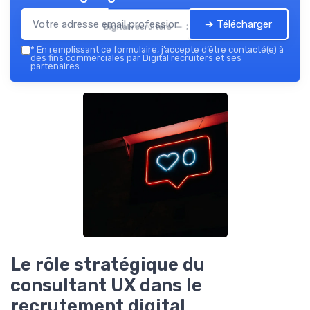
➔ Télécharger
Digital recruiters — 2026
*
En remplissant ce formulaire, j’accepte d’être contacté(e) à
des fins commerciales par Digital recruiters et ses
partenaires.
Le rôle stratégique du
consultant UX dans le
recrutement digital