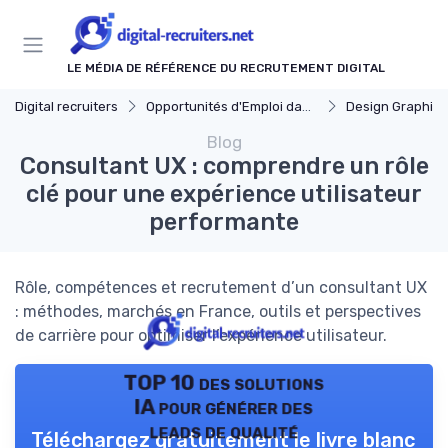
Panneau de gestion des cookies
LE MÉDIA DE RÉFÉRENCE DU RECRUTEMENT DIGITAL
Digital recruiters
Opportunités d'Emploi dans le Digital
Design Graphiqu
Blog
Consultant UX : comprendre un rôle
clé pour une expérience utilisateur
performante
Rôle, compétences et recrutement d’un consultant UX
: méthodes, marchés en France, outils et perspectives
de carrière pour optimiser l’expérience utilisateur.
TOP 10 des solutions
IA pour générer des
leads de qualité
Téléchargez gratuitement le livre blanc