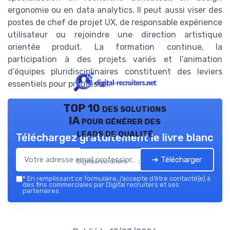
ergonomie ou en data analytics. Il peut aussi viser des
postes de chef de projet UX, de responsable expérience
utilisateur ou rejoindre une direction artistique
orientée produit. La formation continue, la
participation à des projets variés et l’animation
d’équipes pluridisciplinaires constituent des leviers
essentiels pour progresser.
TOP 10 des solutions
IA pour générer des
leads de qualité
Téléchargez gratuitement le livre blanc
➔ Télécharger
Digital recruiters — 2026
*
En remplissant ce formulaire, j’accepte d’être contacté(e) à
des fins commerciales par Digital recruiters et ses
partenaires.