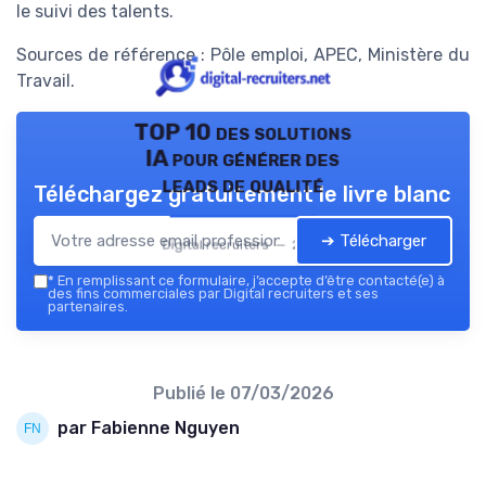
le suivi des talents.
Sources de référence : Pôle emploi, APEC, Ministère du
Travail.
TOP 10 des solutions
IA pour générer des
leads de qualité
Téléchargez gratuitement le livre blanc
➔ Télécharger
Digital recruiters — 2026
*
En remplissant ce formulaire, j’accepte d’être contacté(e) à
des fins commerciales par Digital recruiters et ses
partenaires.
Publié le
07/03/2026
par Fabienne Nguyen