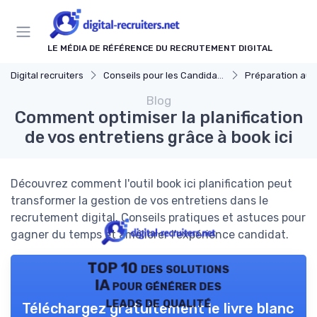
Panneau de gestion des cookies
LE MÉDIA DE RÉFÉRENCE DU RECRUTEMENT DIGITAL
Digital recruiters
Conseils pour les Candidats
Préparation aux
Blog
Comment optimiser la planification
de vos entretiens grâce à book ici
Découvrez comment l'outil book ici planification peut
transformer la gestion de vos entretiens dans le
recrutement digital. Conseils pratiques et astuces pour
gagner du temps et améliorer l'expérience candidat.
TOP 10 des solutions
IA pour générer des
leads de qualité
Téléchargez gratuitement le livre blanc