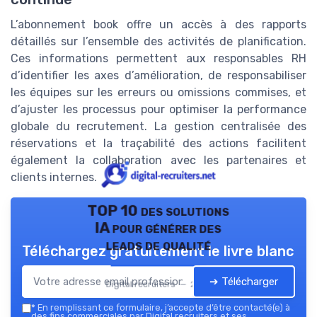
L’abonnement book offre un accès à des rapports
détaillés sur l’ensemble des activités de planification.
Ces informations permettent aux responsables RH
d’identifier les axes d’amélioration, de responsabiliser
les équipes sur les erreurs ou omissions commises, et
d’ajuster les processus pour optimiser la performance
globale du recrutement. La gestion centralisée des
réservations et la traçabilité des actions facilitent
également la collaboration avec les partenaires et
clients internes.
TOP 10 des solutions
IA pour générer des
leads de qualité
Téléchargez gratuitement le livre blanc
➔ Télécharger
Digital recruiters — 2026
*
En remplissant ce formulaire, j’accepte d’être contacté(e) à
des fins commerciales par Digital recruiters et ses