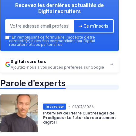
Recevez les dernières actualités de
Digital recruiters
➔ Je m'inscris
*
En remplissant ce formulaire, j’accepte d’être
contacté(e) à des fins commerciales par Digital
recruiters et ses partenaires.
Digital recruiters
Ajoutez-nous à vos sources préférées sur Google
Parole d'experts
•
01/07/2026
Interview
Interview de Pierre Quatrefages de
Prodigees : Le futur du recrutement
digital