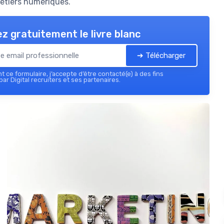
 métiers numériques.
z gratuitement le livre blanc
➔ Télécharger
 ce formulaire, j’accepte d’être contacté(e) à des fins
ar Digital recruiters et ses partenaires.