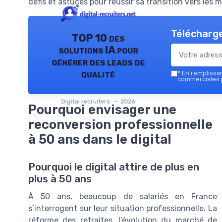
défis et astuces pour réussir sa transition vers les
Télécharge
TOP 10 des
solutions IA pour
générer des leads de
qualité
*
En remplissant
commerciales p
Digital recruiters — 2026
Pourquoi envisager une
reconversion professionnelle
à 50 ans dans le digital
Pourquoi le digital attire de plus en
plus à 50 ans
À 50 ans, beaucoup de salariés en France
s’interrogent sur leur situation professionnelle. La
réforme des retraites, l’évolution du marché de