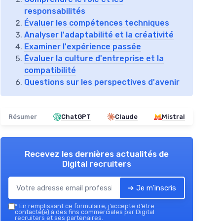
responsabilités
Évaluer les compétences techniques
Analyser l'adaptabilité et la créativité
Examiner l'expérience passée
Évaluer la culture d'entreprise et la
compatibilité
Questions sur les perspectives d'avenir
Résumer
ChatGPT
Claude
Mistral
Recevez les dernières actualités de
Digital recruiters
➔ Je m'inscris
*
En remplissant ce formulaire, j’accepte d’être
contacté(e) à des fins commerciales par Digital
recruiters et ses partenaires.