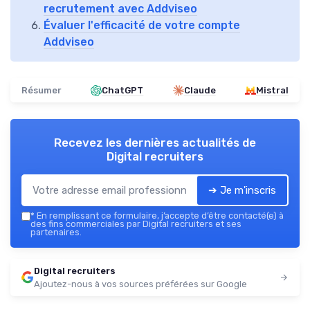
recrutement avec Addviseo
Évaluer l'efficacité de votre compte
Addviseo
Résumer
ChatGPT
Claude
Mistral
Recevez les dernières actualités de
Digital recruiters
➔ Je m'inscris
*
En remplissant ce formulaire, j’accepte d’être contacté(e) à
des fins commerciales par Digital recruiters et ses
partenaires.
Digital recruiters
Ajoutez-nous à vos sources préférées sur Google