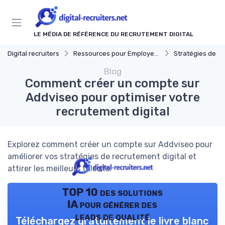
Panneau de gestion des cookies
LE MÉDIA DE RÉFÉRENCE DU RECRUTEMENT DIGITAL
Digital recruiters
Ressources pour Employeurs
Stratégies de Recrut
Blog
Comment créer un compte sur
Addviseo pour optimiser votre
recrutement digital
Explorez comment créer un compte sur Addviseo pour
améliorer vos stratégies de recrutement digital et
attirer les meilleurs talents.
TOP 10 des solutions
IA pour générer des
leads de qualité
Téléchargez gratuitement le livre blanc