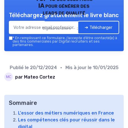
IA pour générer des
leads de qualité
Téléchargez gratuitement le livre blanc
➔ Télécharger
Digital recruiters — 2026
*
En remplissant ce formulaire, j’accepte d’être contacté(e) à
des fins commerciales par Digital recruiters et ses
partenaires.
Publié le
20/12/2024
• Mis à jour le
10/01/2025
par Mateo Cortez
Sommaire
L'essor des métiers numériques en France
Les compétences clés pour réussir dans le
digital