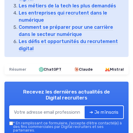
Les métiers de la tech les plus demandés
Les entreprises qui recrutent dans le
numérique
Comment se préparer pour une carrière
dans le secteur numérique
Les défis et opportunités du recrutement
digital
Résumer
ChatGPT
Claude
Mistral
Recevez les dernières actualités de
Digital recruiters
➔ Je m'inscris
*
En remplissant ce formulaire, j’accepte d’être contacté(e) à
des fins commerciales par Digital recruiters et ses
partenaires.