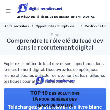
Panneau de gestion des cookies
LE MÉDIA DE RÉFÉRENCE DU RECRUTEMENT DIGITAL
Digital recruiters
Opportunités d'Emploi dans le Digital
Gestion de Projet et Prod
Blog
Comprendre le rôle clé du lead dev
dans le recrutement digital
Explorez le métier de lead dev et son importance dans
le recrutement digital. Découvrez les compétences
recherchées, les défis du recrutement et les meilleures
pratiques pour attirer ces profils rares.
TOP 10 des solutions
IA pour générer des
leads de qualité
Téléchargez gratuitement le livre blanc