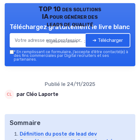
TOP 10 des solutions
IA pour générer des
leads de qualité
Téléchargez gratuitement le livre blanc
➔ Télécharger
Digital recruiters — 2026
*
En remplissant ce formulaire, j’accepte d’être contacté(e) à
des fins commerciales par Digital recruiters et ses
partenaires.
Publié le
24/11/2025
par Cléo Laporte
Sommaire
Définition du poste de lead dev