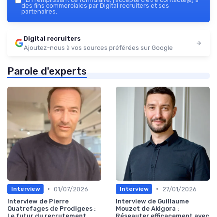
des fins commerciales par Digital recruiters et ses
partenaires.
Digital recruiters
Ajoutez-nous à vos sources préférées sur Google
Parole d'experts
•
•
01/07/2026
27/01/2026
Interview
Interview
Interview de Pierre
Interview de Guillaume
Quatrefages de Prodigees :
Mouzet de Akigora :
Le futur du recrutement
Réseauter efficacement avec