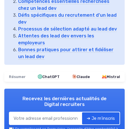
Compétences essentielles recherchées
chez un lead dev
Défis spécifiques du recrutement d’un lead
dev
Processus de sélection adapté au lead dev
Attentes des lead dev envers les
employeurs
Bonnes pratiques pour attirer et fidéliser
un lead dev
Résumer
ChatGPT
Claude
Mistral
Recevez les dernières actualités de
Digital recruiters
➔ Je m'inscris
*
En remplissant ce formulaire, j’accepte d’être contacté(e) à