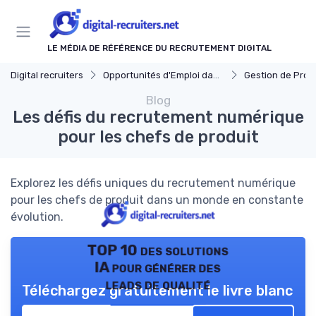
Panneau de gestion des cookies
LE MÉDIA DE RÉFÉRENCE DU RECRUTEMENT DIGITAL
Digital recruiters
Opportunités d'Emploi dans le Digital
Gestion de Projet et Prod
Blog
Les défis du recrutement numérique
pour les chefs de produit
Explorez les défis uniques du recrutement numérique
pour les chefs de produit dans un monde en constante
évolution.
TOP 10 des solutions
IA pour générer des
leads de qualité
Téléchargez gratuitement le livre blanc