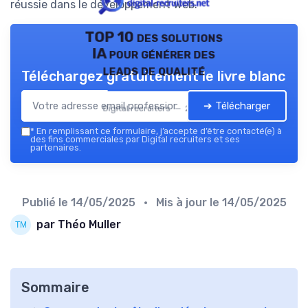
réussie dans le développement web.
TOP 10 des solutions
IA pour générer des
leads de qualité
Téléchargez gratuitement le livre blanc
➔ Télécharger
Digital recruiters — 2026
*
En remplissant ce formulaire, j’accepte d’être contacté(e) à
des fins commerciales par Digital recruiters et ses
partenaires.
Publié le
14/05/2025
• Mis à jour le
14/05/2025
par Théo Muller
Sommaire