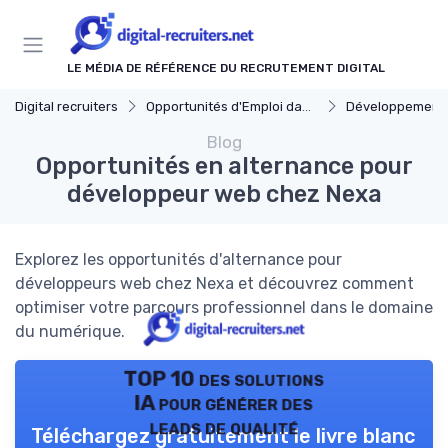
Panneau de gestion des cookies
LE MÉDIA DE RÉFÉRENCE DU RECRUTEMENT DIGITAL
Digital recruiters
Opportunités d'Emploi dans le Digital
Développement Web
Blog
Opportunités en alternance pour
développeur web chez Nexa
Explorez les opportunités d'alternance pour
développeurs web chez Nexa et découvrez comment
optimiser votre parcours professionnel dans le domaine
du numérique.
TOP 10 des solutions
IA pour générer des
leads de qualité
Téléchargez gratuitement le livre blanc