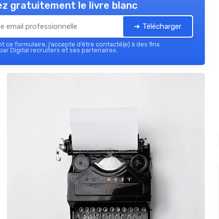
z gratuitement le livre blanc
➔ Télécharger
 ce formulaire, j’accepte d’être contacté(e) à des fins
ar Digital recruiters et ses partenaires.