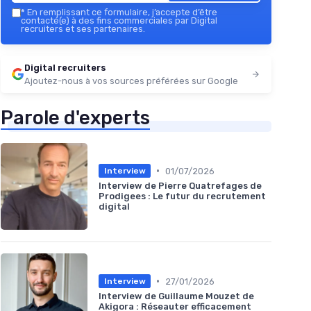
*
En remplissant ce formulaire, j’accepte d’être
contacté(e) à des fins commerciales par Digital
recruiters et ses partenaires.
Digital recruiters
Ajoutez-nous à vos sources préférées sur Google
Parole d'experts
•
01/07/2026
Interview
Interview de Pierre Quatrefages de
Prodigees : Le futur du recrutement
digital
•
27/01/2026
Interview
Interview de Guillaume Mouzet de
Akigora : Réseauter efficacement