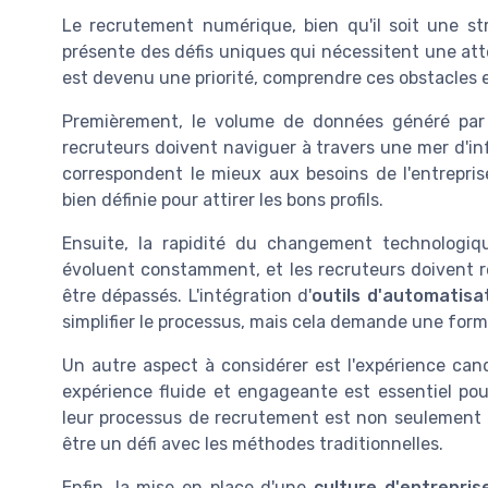
Le recrutement numérique, bien qu'il soit une str
présente des défis uniques qui nécessitent une att
est devenu une priorité, comprendre ces obstacles e
Premièrement, le volume de données généré par 
recruteurs doivent naviguer à travers une mer d'inf
correspondent le mieux aux besoins de l'entrepri
bien définie pour attirer les bons profils.
Ensuite, la rapidité du changement technologiqu
évoluent constamment, et les recruteurs doivent re
être dépassés. L'intégration d'
outils d'automatisa
simplifier le processus, mais cela demande une form
Un autre aspect à considérer est l'expérience cand
expérience fluide et engageante est essentiel pou
leur processus de recrutement est non seulement ef
être un défi avec les méthodes traditionnelles.
Enfin, la mise en place d'une
culture d'entrepris