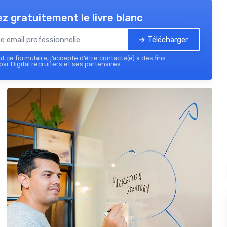
z gratuitement le livre blanc
➔ Télécharger
 ce formulaire, j’accepte d’être contacté(e) à des fins
ar Digital recruiters et ses partenaires.