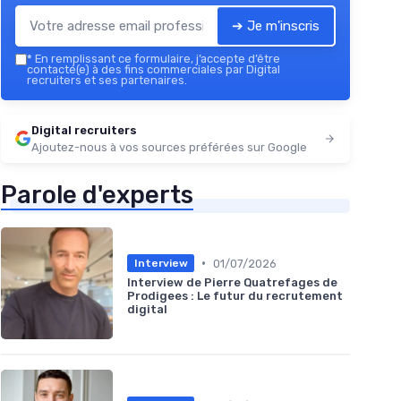
➔ Je m'inscris
*
En remplissant ce formulaire, j’accepte d’être
contacté(e) à des fins commerciales par Digital
recruiters et ses partenaires.
Digital recruiters
Ajoutez-nous à vos sources préférées sur Google
Parole d'experts
•
01/07/2026
Interview
Interview de Pierre Quatrefages de
Prodigees : Le futur du recrutement
digital