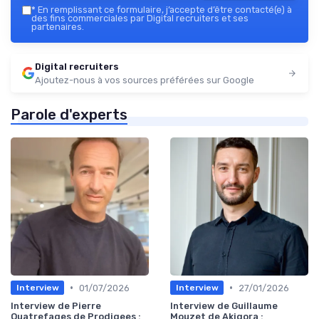
*
En remplissant ce formulaire, j’accepte d’être contacté(e) à
des fins commerciales par Digital recruiters et ses
partenaires.
Digital recruiters
Ajoutez-nous à vos sources préférées sur Google
Parole d'experts
•
•
01/07/2026
27/01/2026
Interview
Interview
Interview de Pierre
Interview de Guillaume
Quatrefages de Prodigees :
Mouzet de Akigora :