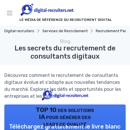
Panneau de gestion des cookies
LE MÉDIA DE RÉFÉRENCE DU RECRUTEMENT DIGITAL
Digital recruiters
Services de Recrutement
Recrutement Permanent et T
Blog
Les secrets du recrutement de
consultants digitaux
Découvrez comment le recrutement de consultants
digitaux évolue et s'adapte aux nouvelles tendances
du marché. Explorez les défis et opportunités pour les
entreprises et les talents.
TOP 10 des solutions
IA pour générer des
leads de qualité
Téléchargez gratuitement le livre blanc