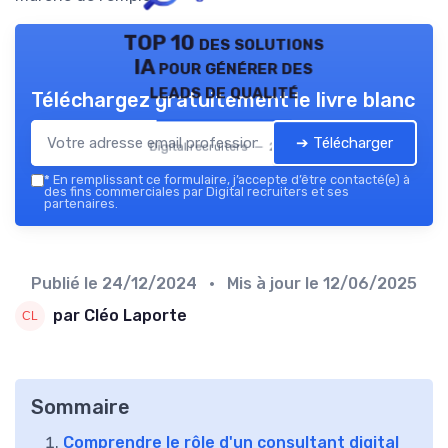
TOP 10 des solutions
IA pour générer des
leads de qualité
Téléchargez gratuitement le livre blanc
➔ Télécharger
Digital recruiters — 2026
*
En remplissant ce formulaire, j’accepte d’être contacté(e) à
des fins commerciales par Digital recruiters et ses
partenaires.
Publié le
24/12/2024
• Mis à jour le
12/06/2025
par Cléo Laporte
Sommaire
Comprendre le rôle d'un consultant digital