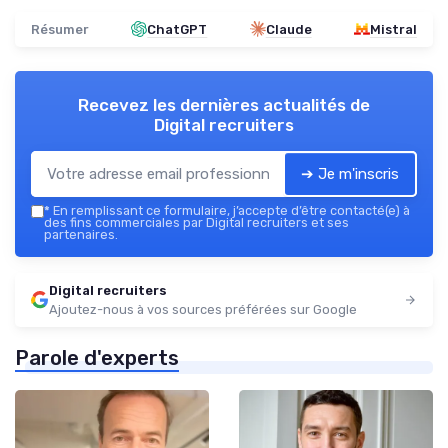
Résumer
ChatGPT
Claude
Mistral
Recevez les dernières actualités de
Digital recruiters
➔ Je m'inscris
*
En remplissant ce formulaire, j’accepte d’être contacté(e) à
des fins commerciales par Digital recruiters et ses
partenaires.
Digital recruiters
Ajoutez-nous à vos sources préférées sur Google
Parole d'experts