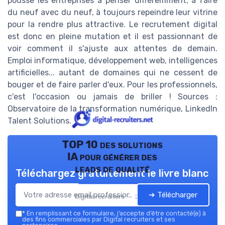
pousse les entreprises à penser différemment, à faire
du neuf avec du neuf, à toujours repeindre leur vitrine
pour la rendre plus attractive. Le recrutement digital
est donc en pleine mutation et il est passionnant de
voir comment il s'ajuste aux attentes de demain.
Emploi informatique, développement web, intelligences
artificielles... autant de domaines qui ne cessent de
bouger et de faire parler d'eux. Pour les professionnels,
c'est l'occasion ou jamais de briller ! Sources :
Observatoire de la transformation numérique, LinkedIn
Talent Solutions.
TOP 10 des solutions
IA pour générer des
leads de qualité
Téléchargez gratuitement le livre blanc
➔ Télécharger
Digital recruiters — 2026
*
En remplissant ce formulaire, j’accepte d’être contacté(e) à
des fins commerciales par Digital recruiters et ses