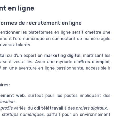
t en ligne
teformes de recrutement en ligne
ntionner les plateformes en ligne serait omettre une
arnent l'ère numérique en connectant de manière agile
ouveaux talents.
tal
ou d'un expert en
marketing digital
, maitrisant les
 sont vos alliés. Avec une myriade d'
offres d'emploi
,
l
en une aventure en ligne passionnante, accessible à
ires :
tement web
, surtout pour les postes impliquant des
nsition
.
s
profils
variés, du
cdi télétravail
à des
projets digitaux
.
s
startups numériques
, parfait pour un environnement