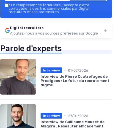
*
En remplissant ce formulaire, j’accepte d’être
contacté(e) à des fins commerciales par Digital
recruiters et ses partenaires.
Digital recruiters
Ajoutez-nous à vos sources préférées sur Google
Parole d'experts
•
01/07/2026
Interview
Interview de Pierre Quatrefages de
Prodigees : Le futur du recrutement
digital
•
27/01/2026
Interview
Interview de Guillaume Mouzet de
Akigora : Réseauter efficacement