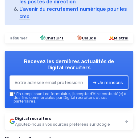
les postes de direction
L'avenir du recrutement numérique pour les
cmo
Résumer
ChatGPT
Claude
Mistral
Recevez les dernières actualités de
Digital recruiters
➔ Je m'inscris
*
En remplissant ce formulaire, j’accepte d’être contacté(e) à
des fins commerciales par Digital recruiters et ses
partenaires.
Digital recruiters
Ajoutez-nous à vos sources préférées sur Google