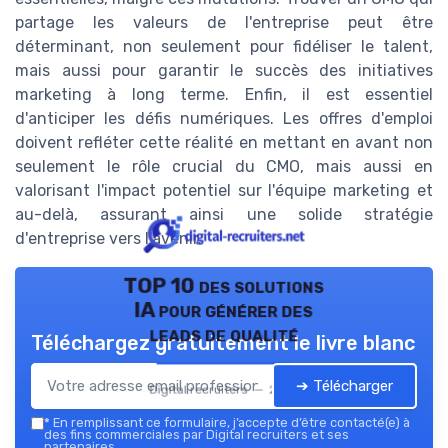
partage les valeurs de l'entreprise peut être
déterminant, non seulement pour fidéliser le talent,
mais aussi pour garantir le succès des initiatives
marketing à long terme. Enfin, il est essentiel
d'anticiper les défis numériques. Les offres d'emploi
doivent refléter cette réalité en mettant en avant non
seulement le rôle crucial du CMO, mais aussi en
valorisant l'impact potentiel sur l'équipe marketing et
au-delà, assurant ainsi une solide stratégie
d'entreprise vers l'avenir.
TOP 10 des solutions
IA pour générer des
leads de qualité
Téléchargez gratuitement le livre blanc
➔ Télécharger
Digital recruiters — 2026
*
En remplissant ce formulaire, j’accepte d’être contacté(e) à
des fins commerciales par Digital recruiters et ses
partenaires.