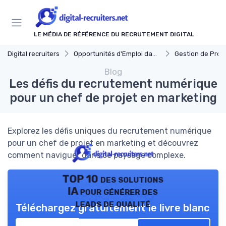
Panneau de gestion des cookies
LE MÉDIA DE RÉFÉRENCE DU RECRUTEMENT DIGITAL
Digital recruiters
Opportunités d'Emploi dans le Digital
Gestion de Projet et Prod
Blog
Les défis du recrutement numérique
pour un chef de projet en marketing
Explorez les défis uniques du recrutement numérique
pour un chef de projet en marketing et découvrez
comment naviguer dans ce paysage complexe.
TOP 10 des solutions
IA pour générer des
leads de qualité
Téléchargez gratuitement le livre blanc