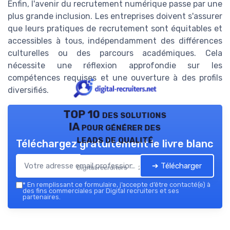
Enfin, l'avenir du recrutement numérique passe par une
plus grande inclusion. Les entreprises doivent s'assurer
que leurs pratiques de recrutement sont équitables et
accessibles à tous, indépendamment des différences
culturelles ou des parcours académiques. Cela
nécessite une réflexion approfondie sur les
compétences requises et une ouverture à des profils
diversifiés.
TOP 10 des solutions
IA pour générer des
leads de qualité
Téléchargez gratuitement le livre blanc
➔ Télécharger
Digital recruiters — 2026
*
En remplissant ce formulaire, j’accepte d’être contacté(e) à
des fins commerciales par Digital recruiters et ses
partenaires.