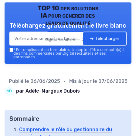
TOP 10 des solutions
IA pour générer des
leads de qualité
Téléchargez gratuitement le livre blanc
➔ Télécharger
Digital recruiters — 2026
*
En remplissant ce formulaire, j’accepte d’être contacté(e) à
des fins commerciales par Digital recruiters et ses
partenaires.
Publié le
06/06/2025
• Mis à jour le
07/06/2025
par Adèle-Margaux Dubois
Sommaire
Comprendre le rôle du gestionnaire du