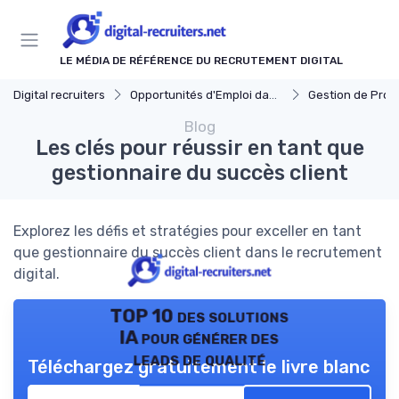
Panneau de gestion des cookies
LE MÉDIA DE RÉFÉRENCE DU RECRUTEMENT DIGITAL
Digital recruiters
Opportunités d'Emploi dans le Digital
Gestion de Projet et Prod
Blog
Les clés pour réussir en tant que
gestionnaire du succès client
Explorez les défis et stratégies pour exceller en tant
que gestionnaire du succès client dans le recrutement
digital.
TOP 10 des solutions
IA pour générer des
leads de qualité
Téléchargez gratuitement le livre blanc