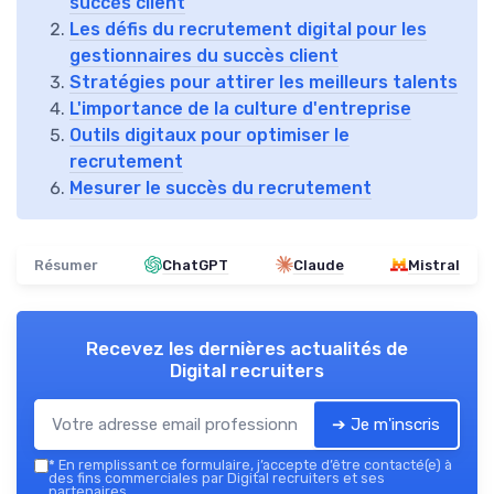
succès client
Les défis du recrutement digital pour les
gestionnaires du succès client
Stratégies pour attirer les meilleurs talents
L'importance de la culture d'entreprise
Outils digitaux pour optimiser le
recrutement
Mesurer le succès du recrutement
Résumer
ChatGPT
Claude
Mistral
Recevez les dernières actualités de
Digital recruiters
➔ Je m'inscris
*
En remplissant ce formulaire, j’accepte d’être contacté(e) à
des fins commerciales par Digital recruiters et ses
partenaires.