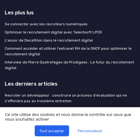
Les plus lus
Se connecter avec les recruteurs numériques
Optimiser le recrutement digital avec Talentsoft LPCR
L'essor de Decathlon dans le recrutement digital
Comment accéder et utiliser l’extranet RH de la SNCF pour optimiser le
recrutement digital
Interview de Pierre Quatrefages de Prodigees : Le futur du recrutement
digital
Les derniers articles
Recruter un développeur : construire un process d'évaluation qui ne
s'effondre pas au troisième entretien
Comment la video UGC redéfinit les opportunités d’emploi en marketing
Ce site utilise des cookies et vous donne le contrôle sur ceux que
digital et SEO
vous souhaitez activer
Comment une agence de logiciel métier ouvre des carrières en
développement web et mobile
Tout accepter
Personnaliser
Réussir ses entretiens numériques : maîtriser la gestion du stress et