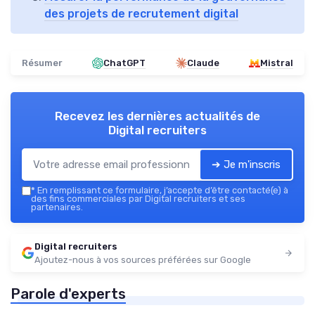
des projets de recrutement digital
Résumer
ChatGPT
Claude
Mistral
Recevez les dernières actualités de
Digital recruiters
➔ Je m'inscris
*
En remplissant ce formulaire, j’accepte d’être contacté(e) à
des fins commerciales par Digital recruiters et ses
partenaires.
Digital recruiters
Ajoutez-nous à vos sources préférées sur Google
Parole d'experts