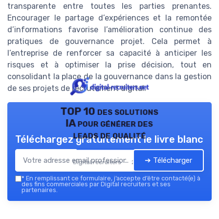
transparente entre toutes les parties prenantes.
Encourager le partage d’expériences et la remontée
d’informations favorise l’amélioration continue des
pratiques de gouvernance projet. Cela permet à
l’entreprise de renforcer sa capacité à anticiper les
risques et à optimiser la prise décision, tout en
consolidant la place de la gouvernance dans la gestion
de ses projets de recrutement digital.
TOP 10 des solutions
IA pour générer des
leads de qualité
Téléchargez gratuitement le livre blanc
➔ Télécharger
Digital recruiters — 2026
*
En remplissant ce formulaire, j’accepte d’être contacté(e) à
des fins commerciales par Digital recruiters et ses
partenaires.