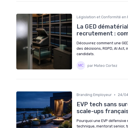
Législation et Conformité e
La GED dématérial
recrutement : co
Découvrez comment une GED dé
des décisions, RGPD, AI Act, 
candidats.
par Mateo Cortez
•
Branding Employeur
24/0
EVP tech sans sure
scale-ups françai
Pourquoi une EVP défensive 
technique, mentorat senior, t