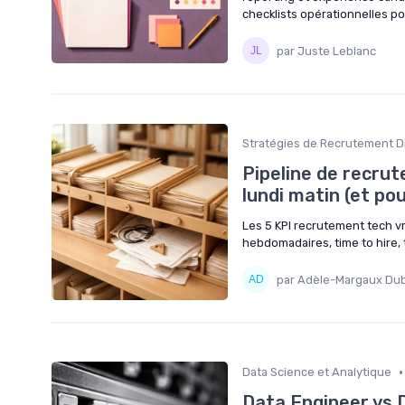
checklists opérationnelles po
par Juste Leblanc
Stratégies de Recrutement Di
Pipeline de recrut
lundi matin (et pou
Les 5 KPI recrutement tech vr
hebdomadaires, time to hire, 
par Adèle-Margaux Du
•
Data Science et Analytique
Data Engineer vs D