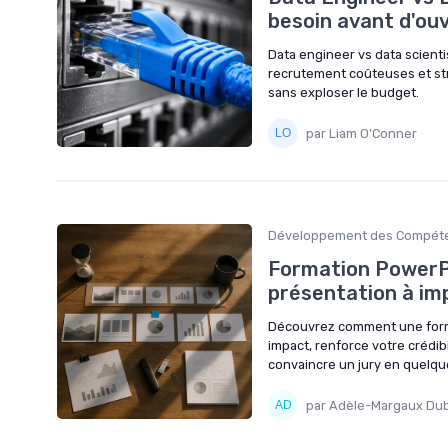
besoin avant d'ouv
Data engineer vs data scientis
recrutement coûteuses et stru
sans exploser le budget.
par Liam O'Conner
Développement des Compéten
Formation PowerPo
présentation à imp
Découvrez comment une forma
impact, renforce votre crédi
convaincre un jury en quelqu
par Adèle-Margaux Du