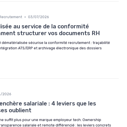
•
n Recrutement
03/07/2026
isée au service de la conformité
mment structurer vos documents RH
matérialisée sécurise la conformité recrutement : traçabilité
intégration ATS/ERP et archivage électronique des dossiers
4/2026
nchère salariale : 4 leviers que les
ses oublient
ne suffit plus pour une marque employeur tech. Ownership
ransparence salariale et remote différencié : les leviers concrets