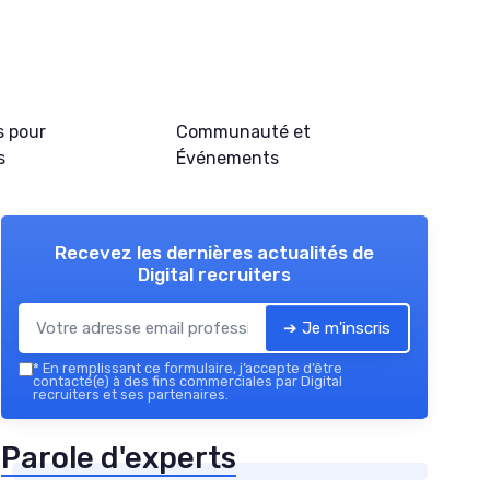
s pour
Communauté et
s
Événements
Recevez les dernières actualités de
Digital recruiters
➔ Je m'inscris
*
En remplissant ce formulaire, j’accepte d’être
contacté(e) à des fins commerciales par Digital
recruiters et ses partenaires.
Parole d'experts