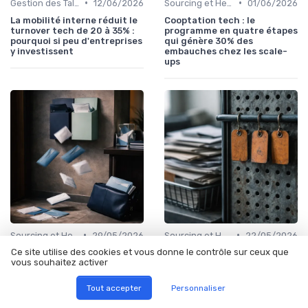
•
•
Gestion des Talents et Onboarding
12/06/2026
Sourcing et Headhunting
01/06/2026
La mobilité interne réduit le
Cooptation tech : le
turnover tech de 20 à 35% :
programme en quatre étapes
pourquoi si peu d'entreprises
qui génère 30% des
y investissent
embauches chez les scale-
ups
•
•
Sourcing et Headhunting
29/05/2026
Sourcing et Headhunting
22/05/2026
Ce site utilise des cookies et vous donne le contrôle sur ceux que
Cabinet de recrutement
Le sourcing direct ne génère
vous souhaitez activer
tech : quand externaliser,
que 2,6% des candidatures
comment choisir et ce que
mais 11% des embauches : les
les honoraires ne disent pas
budgets recrutement sont
Tout accepter
Personnaliser
fléchés au mauvais endroit