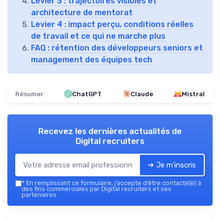
Levier 3 : trajectoires visibles et
architecture de mentorat
Levier 4 : impact perçu, conditions réelles
de travail et ce qui ne marche plus
FAQ : rétention des développeurs seniors et
management des équipes tech
Résumer
ChatGPT
Claude
Mistral
Recevez les dernières actualités de
Digital recruiters
➔ Je m'inscris
*
En remplissant ce formulaire, j’accepte d’être contacté(e) à
des fins commerciales par Digital recruiters et ses
partenaires.