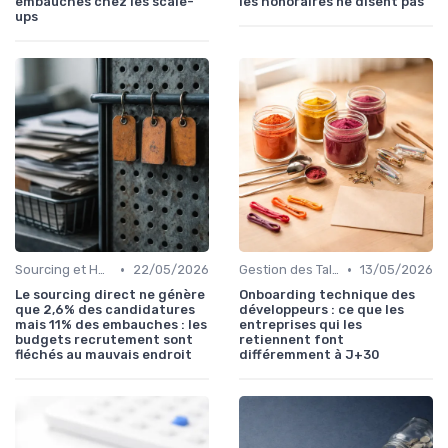
embauches chez les scale-
les honoraires ne disent pas
ups
•
•
Sourcing et Headhunting
22/05/2026
Gestion des Talents et Onboarding
13/05/2026
Le sourcing direct ne génère
Onboarding technique des
que 2,6% des candidatures
développeurs : ce que les
mais 11% des embauches : les
entreprises qui les
budgets recrutement sont
retiennent font
fléchés au mauvais endroit
différemment à J+30