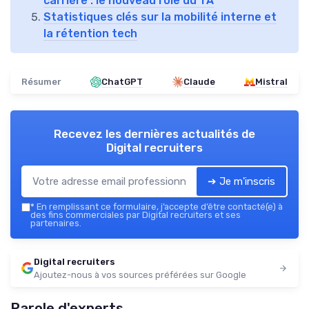
carrière : le nouveau rôle du TA
Statistiques clés sur la mobilité interne et
la rétention tech
Résumer
ChatGPT
Claude
Mistral
Recevez les dernières actualités de
Digital recruiters
➔ Je m'inscris
*
En remplissant ce formulaire, j’accepte d’être contacté(e) à
des fins commerciales par Digital recruiters et ses
partenaires.
Digital recruiters
Ajoutez-nous à vos sources préférées sur Google
Parole d'experts