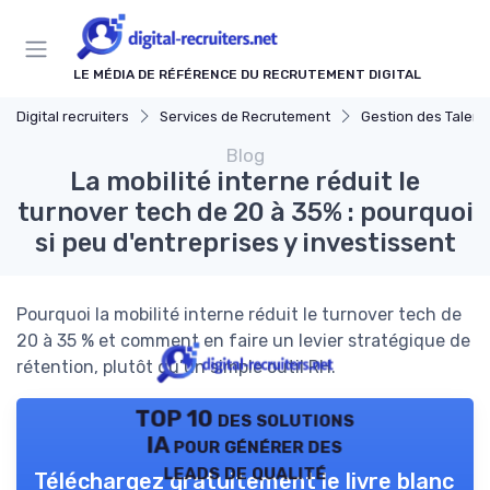
Panneau de gestion des cookies
LE MÉDIA DE RÉFÉRENCE DU RECRUTEMENT DIGITAL
Digital recruiters
Services de Recrutement
Gestion des Talents et O
Blog
La mobilité interne réduit le
turnover tech de 20 à 35% : pourquoi
si peu d'entreprises y investissent
Pourquoi la mobilité interne réduit le turnover tech de
20 à 35 % et comment en faire un levier stratégique de
rétention, plutôt qu’un simple outil RH.
TOP 10 des solutions
IA pour générer des
leads de qualité
Téléchargez gratuitement le livre blanc