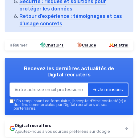
Sécurité : risques et solutions pour
protéger les données
Retour d’expérience : témoignages et cas
d’usage concrets
Résumer
ChatGPT
Claude
Mistral
Recevez les dernières actualités de
Digital recruiters
➔ Je m'inscris
*
En remplissant ce formulaire, j’accepte d’être contacté(e) à
des fins commerciales par Digital recruiters et ses
partenaires.
Digital recruiters
Ajoutez-nous à vos sources préférées sur Google