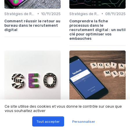
•
•
Stratégies de Recrutement Digital
10/11/2025
Stratégies de Recrutement Digital
08/11/2025
Comment réussir le retour au
Comprendre la fiche
bureau dans le recrutement
processus dans le
digital
recrutement digital : un outil
clé pour optimiser vos
embauches
Ce site utilise des cookies et vous donne le contrôle sur ceux que
vous souhaitez activer
•
•
Stratégies de Recrutement Digital
07/11/2025
Stratégies de Recrutement Digital
06/11/2025
Comment le premium RH
Les enjeux et solutions
Tout accepter
Personnaliser
révolutionne le recrutement
d’actuel RH dans le
digital
recrutement digital