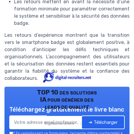
Les retours mettent en avant la nécessité d’une
formation minimale pour paramétrer correctement
le système et sensibiliser à la sécurité des données
badge.
Les retours d’expérience montrent que la transition
vers le smartphone badge est globalement positive, à
condition d’anticiper les défis techniques et
organisationnels. L’accompagnement des utilisateurs
et la sécurisation des données restent essentiels pour
garantir la fiabilité du système et la confiance des
collaborateurs.
TOP 10 des solutions
IA pour générer des
leads de qualité
Téléchargez gratuitement le livre blanc
➔ Télécharger
Digital recruiters — 2026
*
En remplissant ce formulaire, j’accepte d’être contacté(e) à