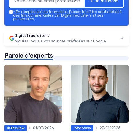
➔ Je m'inscris
*
En remplissant ce formulaire, j’accepte d’être contacté(e) à
des fins commerciales par Digital recruiters et ses
partenaires.
Digital recruiters
Ajoutez-nous à vos sources préférées sur Google
Parole d'experts
•
•
01/07/2026
27/01/2026
Interview
Interview