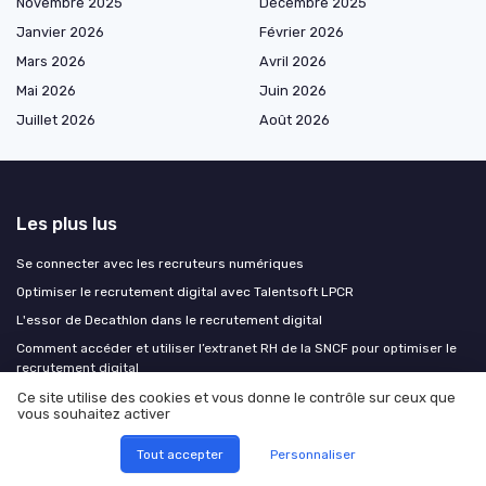
Novembre 2025
Décembre 2025
Janvier 2026
Février 2026
Mars 2026
Avril 2026
Mai 2026
Juin 2026
Juillet 2026
Août 2026
Les plus lus
Se connecter avec les recruteurs numériques
Optimiser le recrutement digital avec Talentsoft LPCR
L'essor de Decathlon dans le recrutement digital
Comment accéder et utiliser l’extranet RH de la SNCF pour optimiser le
recrutement digital
Interview de Pierre Quatrefages de Prodigees : Le futur du recrutement
Ce site utilise des cookies et vous donne le contrôle sur ceux que
vous souhaitez activer
digital
Tout accepter
Personnaliser
Les derniers articles