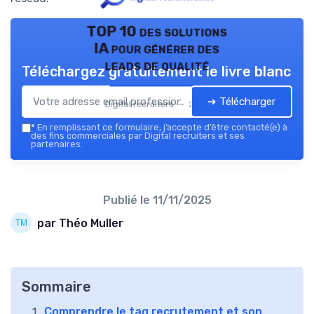
TOP 10 des solutions
IA pour générer des
leads de qualité
Téléchargez gratuitement le livre blanc
➔ Télécharger
Digital recruiters — 2026
*
En remplissant ce formulaire, j’accepte d’être contacté(e) à
des fins commerciales par Digital recruiters et ses
partenaires.
Publié le
11/11/2025
par Théo Muller
Sommaire
Comprendre le tag recrutement et son