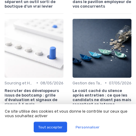
séparent un outil sorti de
dans le pavillon employeur de
boutique d'un vrai levier
vos concurrents
•
•
Sourcing et Headhunting
08/05/2026
Gestion des Talents et Onboarding
07/05/2026
Recruter des développeurs
Le coût caché du silence
issus de bootcamp : grille
après entretien : ce que les
d'évaluation et signaux de
candidats ne disent pas mais
risque à 6 mois
racontent en interne
Ce site utilise des cookies et vous donne le contrôle sur ceux que
vous souhaitez activer
Tout accepter
Personnaliser
Les articles par date