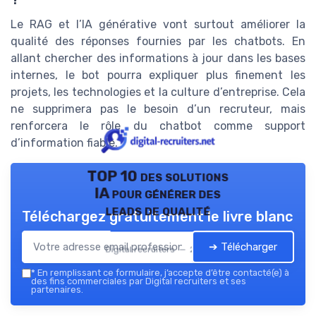
Le RAG et l’IA générative vont surtout améliorer la
qualité des réponses fournies par les chatbots. En
allant chercher des informations à jour dans les bases
internes, le bot pourra expliquer plus finement les
projets, les technologies et la culture d’entreprise. Cela
ne supprimera pas le besoin d’un recruteur, mais
renforcera le rôle du chatbot comme support
d’information fiable.
TOP 10 des solutions
IA pour générer des
leads de qualité
Téléchargez gratuitement le livre blanc
➔ Télécharger
Digital recruiters — 2026
*
En remplissant ce formulaire, j’accepte d’être contacté(e) à
des fins commerciales par Digital recruiters et ses
partenaires.