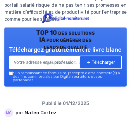
portail salarié risque de ne pas tenir ses promesses en
matière d’efficacité et de productivité pour l’entreprise
comme pour les salariés.
TOP 10 des solutions
IA pour générer des
leads de qualité
Téléchargez gratuitement le livre blanc
➔ Télécharger
Digital recruiters — 2026
*
En remplissant ce formulaire, j’accepte d’être contacté(e) à
des fins commerciales par Digital recruiters et ses
partenaires.
Publié le
01/12/2025
par Mateo Cortez