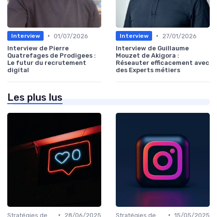
•
•
01/07/2026
27/01/2026
Interview
Interview
Interview de Pierre
Interview de Guillaume
Quatrefages de Prodigees :
Mouzet de Akigora :
Le futur du recrutement
Réseauter efficacement avec
digital
des Experts métiers
Les plus lus
•
•
Stratégies de Recrutement Digital
28/06/2025
Stratégies de Recrutement Digital
15/05/2025