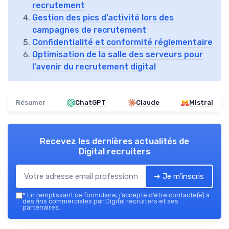
recrutement
Gestion des pics d’activité lors des
campagnes de recrutement
Confidentialité et conformité réglementaire
Optimisation de la salle des serveurs pour
l’avenir du recrutement digital
Résumer
ChatGPT
Claude
Mistral
Recevez les dernières actualités de
Digital recruiters
➔ Je m'inscris
*
En remplissant ce formulaire, j’accepte d’être contacté(e) à
des fins commerciales par Digital recruiters et ses
partenaires.