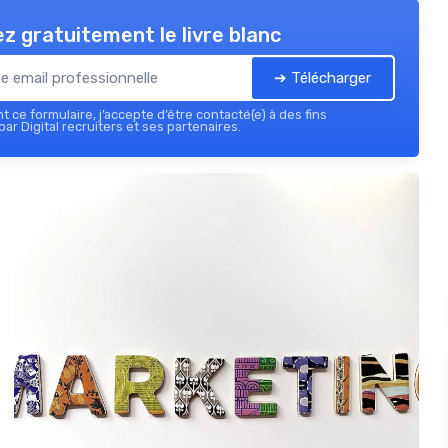
z gratuitement le livre blanc
➔ Télécharger
 ce formulaire, j’accepte d’être contacté(e) à des fins
ar Digital recruiters et ses partenaires.