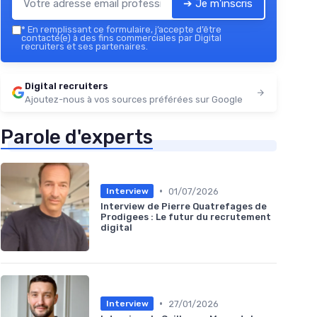
➔ Je m'inscris
*
En remplissant ce formulaire, j’accepte d’être
contacté(e) à des fins commerciales par Digital
recruiters et ses partenaires.
Digital recruiters
Ajoutez-nous à vos sources préférées sur Google
Parole d'experts
•
01/07/2026
Interview
Interview de Pierre Quatrefages de
Prodigees : Le futur du recrutement
digital
•
27/01/2026
Interview