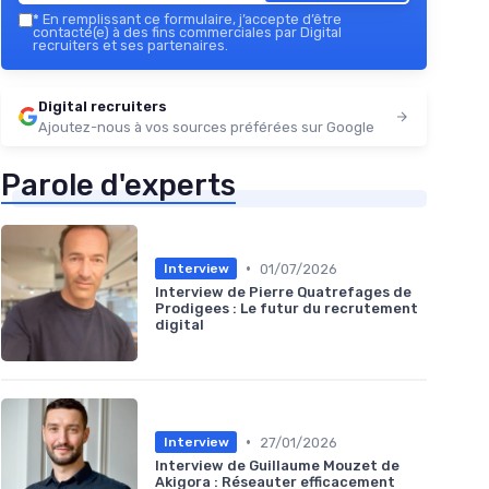
*
En remplissant ce formulaire, j’accepte d’être
contacté(e) à des fins commerciales par Digital
recruiters et ses partenaires.
Digital recruiters
Ajoutez-nous à vos sources préférées sur Google
Parole d'experts
•
01/07/2026
Interview
Interview de Pierre Quatrefages de
Prodigees : Le futur du recrutement
digital
•
27/01/2026
Interview
Interview de Guillaume Mouzet de
Akigora : Réseauter efficacement