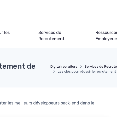
ur les
Services de
Ressource
Recrutement
Employeur
rutement de
Digital recruiters
Services de Recrut
Les clés pour réussir le recrutemen
ruter les meilleurs développeurs back-end dans le