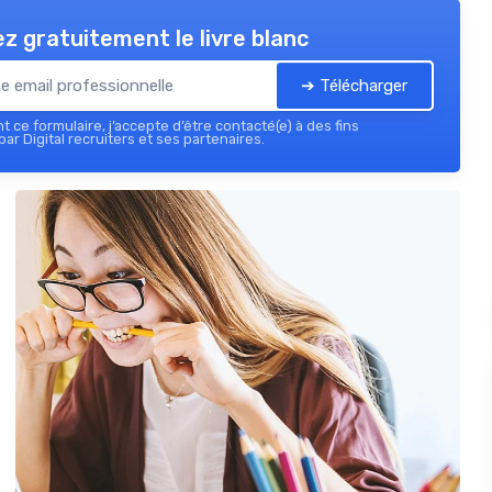
z gratuitement le livre blanc
➔ Télécharger
 ce formulaire, j’accepte d’être contacté(e) à des fins
ar Digital recruiters et ses partenaires.