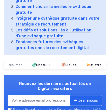
gratuite
Comment choisir la meilleure cvthèque
gratuite
Intégrer une cvthèque gratuite dans votre
stratégie de recrutement
Les défis et solutions liés à l'utilisation
d'une cvthèque gratuite
Tendances futures des cvthèques
gratuites dans le recrutement digital
Résumer
ChatGPT
Claude
Mistral
Recevez les dernières actualités de
Digital recruiters
➔ Je m'inscris
*
En remplissant ce formulaire, j’accepte d’être contacté(e) à