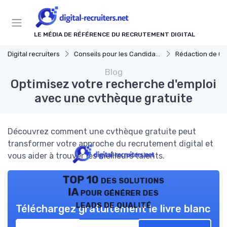
Panneau de gestion des cookies
LE MÉDIA DE RÉFÉRENCE DU RECRUTEMENT DIGITAL
Digital recruiters
Conseils pour les Candidats
Rédaction de CV et Lettre
Blog
Optimisez votre recherche d'emploi
avec une cvthèque gratuite
Découvrez comment une cvthèque gratuite peut
transformer votre approche du recrutement digital et
vous aider à trouver les meilleurs talents.
TOP 10 des solutions
IA pour générer des
leads de qualité
Téléchargez gratuitement le livre blanc