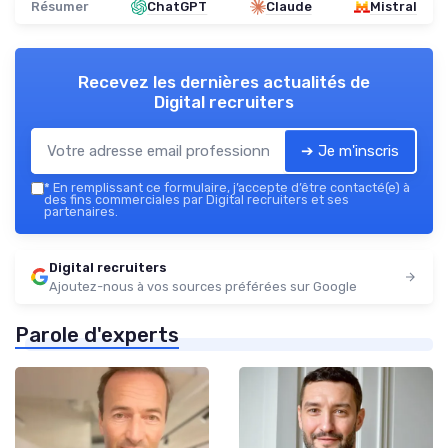
Résumer
ChatGPT
Claude
Mistral
Recevez les dernières actualités de
Digital recruiters
➔ Je m'inscris
*
En remplissant ce formulaire, j’accepte d’être contacté(e) à
des fins commerciales par Digital recruiters et ses
partenaires.
Digital recruiters
Ajoutez-nous à vos sources préférées sur Google
Parole d'experts