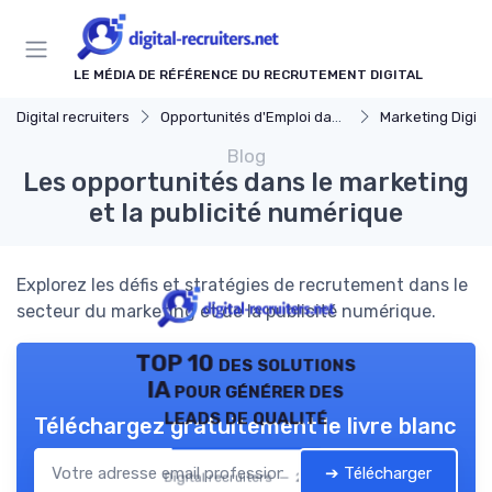
Panneau de gestion des cookies
LE MÉDIA DE RÉFÉRENCE DU RECRUTEMENT DIGITAL
Digital recruiters
Opportunités d'Emploi dans le Digital
Marketing Digita
Blog
Les opportunités dans le marketing
et la publicité numérique
Explorez les défis et stratégies de recrutement dans le
secteur du marketing et de la publicité numérique.
TOP 10 des solutions
IA pour générer des
leads de qualité
Téléchargez gratuitement le livre blanc
➔ Télécharger
Digital recruiters — 2026