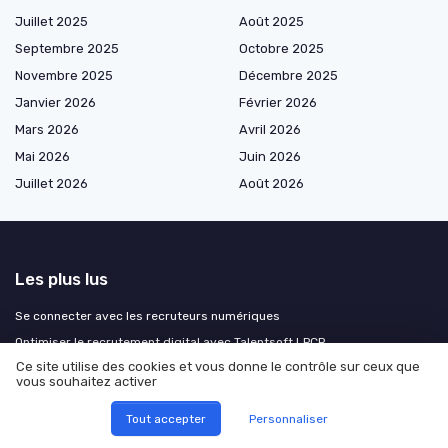
Juillet 2025
Août 2025
Septembre 2025
Octobre 2025
Novembre 2025
Décembre 2025
Janvier 2026
Février 2026
Mars 2026
Avril 2026
Mai 2026
Juin 2026
Juillet 2026
Août 2026
Les plus lus
Se connecter avec les recruteurs numériques
Optimiser le recrutement digital avec Talentsoft LPCR
Ce site utilise des cookies et vous donne le contrôle sur ceux que
L'essor de Decathlon dans le recrutement digital
vous souhaitez activer
Comment accéder et utiliser l’extranet RH de la SNCF pour optimiser le
recrutement digital
Tout accepter
Personnaliser
Interview de Pierre Quatrefages de Prodigees : Le futur du recrutement