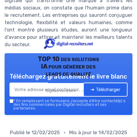
digitale qui transforme une marque à travers les
médias sociaux, on constate que l'humain prime dans
le recrutement. Les entreprises qui sauront conjuguer
technologie, flexibilité et valeurs humaines, comme
l'ont montré plusieurs études, auront une longueur
d'avance pour attirer et maintenir les meilleurs talents
du secteur.
TOP 10 des solutions
IA pour générer des
leads de qualité
Téléchargez gratuitement le livre blanc
➔ Télécharger
Digital recruiters — 2026
*
En remplissant ce formulaire, j’accepte d’être contacté(e) à
des fins commerciales par Digital recruiters et ses
partenaires.
Publié le
12/02/2025
• Mis à jour le
14/02/2025