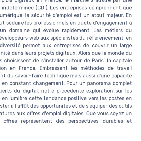
lois digitaux en France, le marché s'illustre par une
 indéterminée (CDI). Les entreprises comprennent que
numérique, la sécurité d'emploi est un atout majeur. En
peut séduire les professionnels en quête d'engagement à
 un domaine qui évolue rapidement. Les métiers du
 développeurs web aux spécialistes du référencement, en
diversité permet aux entreprises de couvrir un large
ité dans leurs projets digitaux. Alors que le monde du
choisissent de s'installer autour de Paris, la capitale
ation en France. Embrassant les méthodes de travail
t du savoir-faire technique mais aussi d'une capacité
ts en constant changement. Pour un panorama complet
perts du digital, notre précédente exploration sur les
t en lumière cette tendance positive vers les postes en
ster à l'affût des opportunités et de s'équiper des outils
atures aux offres d'emploi digitales. Que vous soyez un
 offres représentent des perspectives durables et