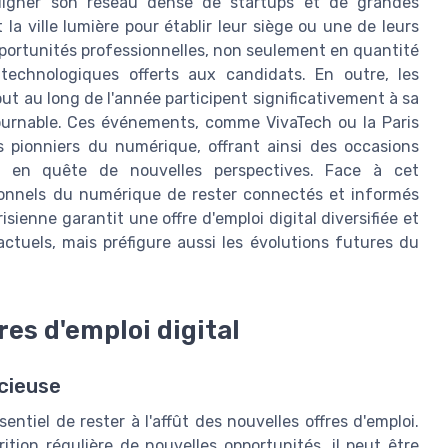
ouligner son réseau dense de startups et de grandes
la ville lumière pour établir leur siège ou une de leurs
 opportunités professionnelles, non seulement en quantité
technologiques offerts aux candidats. En outre, les
t au long de l'année participent significativement à sa
ournable. Ces événements, comme VivaTech ou la Paris
es pionniers du numérique, offrant ainsi des occasions
s en quête de nouvelles perspectives. Face à cet
sionnels du numérique de rester connectés et informés
ienne garantit une offre d'emploi digital diversifiée et
tuels, mais préfigure aussi les évolutions futures du
res d'emploi digital
cieuse
sentiel de rester à l'affût des nouvelles offres d'emploi.
tion régulière de nouvelles opportunités, il peut être