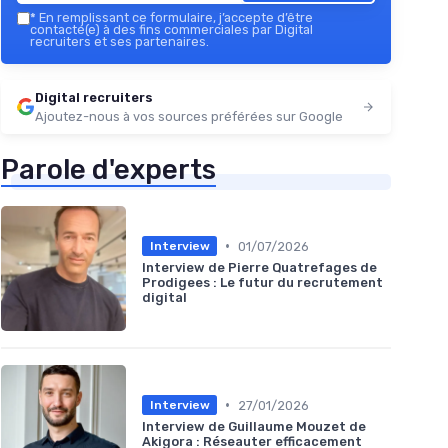
*
En remplissant ce formulaire, j’accepte d’être
contacté(e) à des fins commerciales par Digital
recruiters et ses partenaires.
Digital recruiters
Ajoutez-nous à vos sources préférées sur Google
Parole d'experts
•
01/07/2026
Interview
Interview de Pierre Quatrefages de
Prodigees : Le futur du recrutement
digital
•
27/01/2026
Interview
Interview de Guillaume Mouzet de
Akigora : Réseauter efficacement