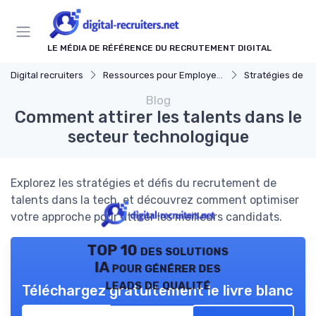
Panneau de gestion des cookies
LE MÉDIA DE RÉFÉRENCE DU RECRUTEMENT DIGITAL
Digital recruiters
Ressources pour Employeurs
Stratégies de Recrut
Blog
Comment attirer les talents dans le
secteur technologique
Explorez les stratégies et défis du recrutement de
talents dans la tech, et découvrez comment optimiser
votre approche pour attirer les meilleurs candidats.
TOP 10 des solutions
IA pour générer des
leads de qualité
Téléchargez gratuitement le livre blanc