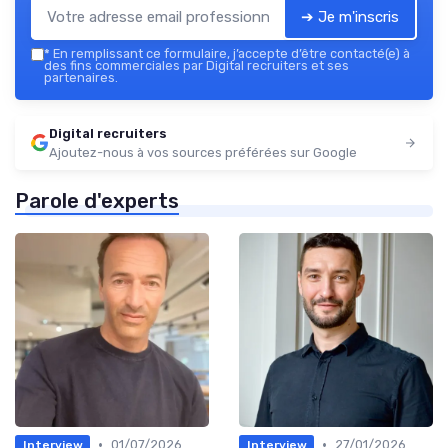
➔ Je m'inscris
*
En remplissant ce formulaire, j’accepte d’être contacté(e) à
des fins commerciales par Digital recruiters et ses
partenaires.
Digital recruiters
Ajoutez-nous à vos sources préférées sur Google
Parole d'experts
•
•
01/07/2026
27/01/2026
Interview
Interview