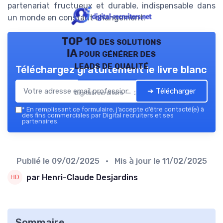
partenariat fructueux et durable, indispensable dans
un monde en constant changement.
TOP 10 des solutions
IA pour générer des
leads de qualité
Téléchargez gratuitement le livre blanc
➔ Télécharger
Digital recruiters — 2026
*
En remplissant ce formulaire, j’accepte d’être contacté(e) à
des fins commerciales par Digital recruiters et ses
partenaires.
Publié le
09/02/2025
• Mis à jour le
11/02/2025
par Henri-Claude Desjardins
Sommaire