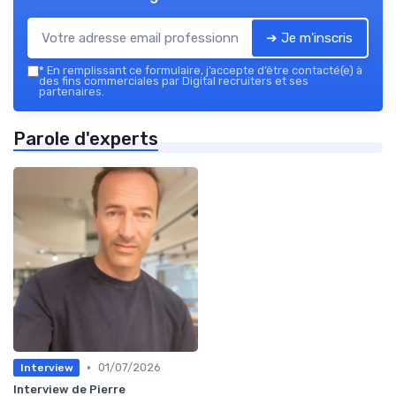
➔ Je m'inscris
*
En remplissant ce formulaire, j’accepte d’être contacté(e) à
des fins commerciales par Digital recruiters et ses
partenaires.
Parole d'experts
•
01/07/2026
Interview
Interview de Pierre