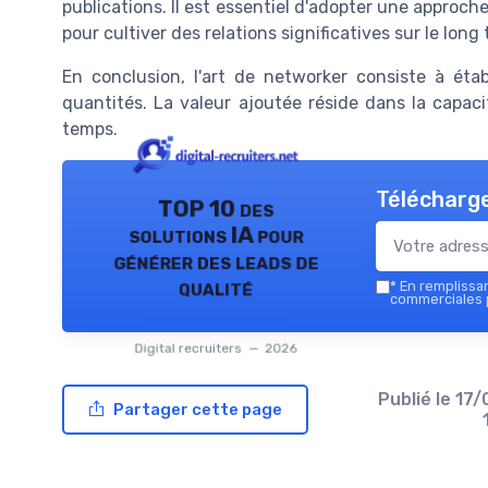
publications. Il est essentiel d'adopter une approc
pour cultiver des relations significatives sur le long
En conclusion, l'art de networker consiste à éta
quantités. La valeur ajoutée réside dans la capaci
temps.
Télécharge
TOP 10 des
solutions IA pour
générer des leads de
qualité
*
En remplissant
commerciales p
Digital recruiters — 2026
Publié le
17/
Partager cette page