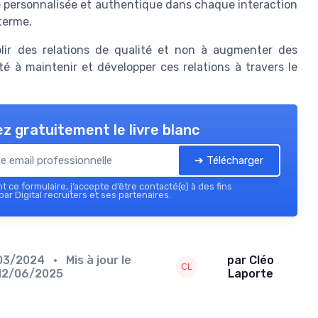
he personnalisée et authentique dans chaque interaction
 terme.
blir des relations de qualité et non à augmenter des
té à maintenir et développer ces relations à travers le
z gratuitement le livre blanc
➔ Télécharger
 ce formulaire, j’accepte d’être contacté(e) à des fins
ar Digital recruiters et ses partenaires.
03/2024
• Mis à jour le
par Cléo
12/06/2025
Laporte