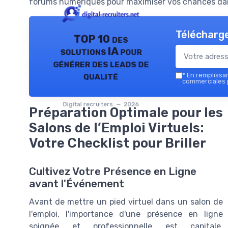
forums numériques pour maximiser vos chances dans
Télécharge
TOP 10 des
solutions IA pour
générer des leads de
qualité
*
En remplissant
commerciales p
Digital recruiters — 2026
Préparation Optimale pour les
Salons de l’Emploi Virtuels:
Votre Checklist pour Briller
Cultivez Votre Présence en Ligne
avant l'Événement
Avant de mettre un pied virtuel dans un salon de
l'emploi, l'importance d'une présence en ligne
soignée et professionnelle est capitale.