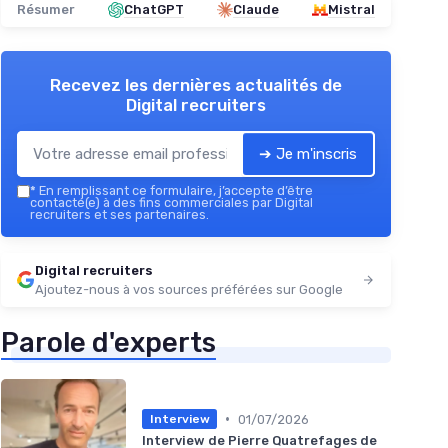
Résumer
ChatGPT
Claude
Mistral
Recevez les dernières actualités de
Digital recruiters
➔ Je m'inscris
*
En remplissant ce formulaire, j’accepte d’être
contacté(e) à des fins commerciales par Digital
recruiters et ses partenaires.
Digital recruiters
Ajoutez-nous à vos sources préférées sur Google
Parole d'experts
•
01/07/2026
Interview
Interview de Pierre Quatrefages de