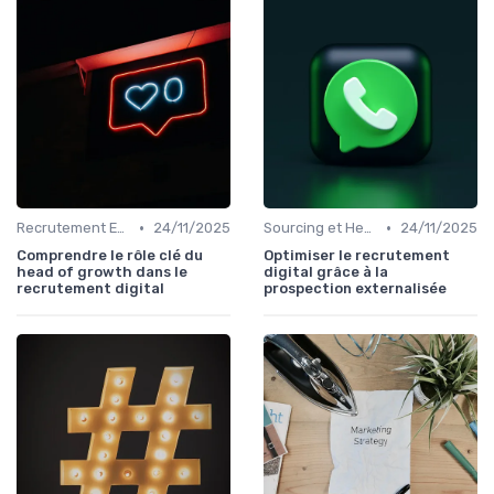
•
•
Recrutement Exécutif
24/11/2025
Sourcing et Headhunting
24/11/2025
Comprendre le rôle clé du
Optimiser le recrutement
head of growth dans le
digital grâce à la
recrutement digital
prospection externalisée