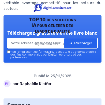
véritable avantage compétitif pour les acteurs du
secteur.
TOP 10 des solutions
IA pour générer des
leads de qualité
Téléchargez gratuitement le livre blanc
➔ Télécharger
Digital recruiters — 2026
*
En remplissant ce formulaire, j’accepte d’être contacté(e) à
des fins commerciales par Digital recruiters et ses
partenaires.
Publié le
25/11/2025
par Raphaëlle Kieffer