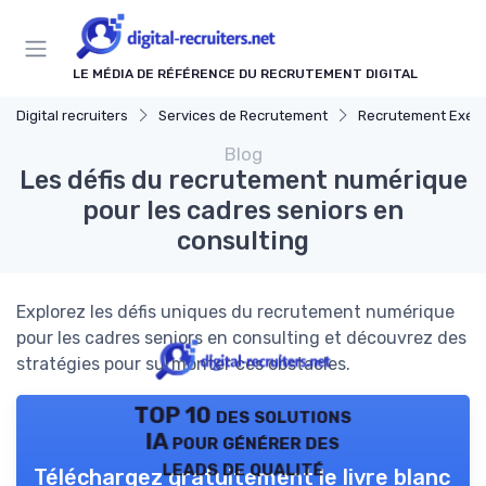
Panneau de gestion des cookies
LE MÉDIA DE RÉFÉRENCE DU RECRUTEMENT DIGITAL
Digital recruiters
Services de Recrutement
Recrutement Exécu
Blog
Les défis du recrutement numérique
pour les cadres seniors en
consulting
Explorez les défis uniques du recrutement numérique
pour les cadres seniors en consulting et découvrez des
stratégies pour surmonter ces obstacles.
TOP 10 des solutions
IA pour générer des
leads de qualité
Téléchargez gratuitement le livre blanc