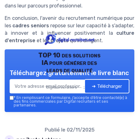
dans leur parcours professionnel.
En conclusion, l'avenir du recrutement numérique pour
les
cadres seniors
repose sur leur capacité à s'adapter,
à innover et à influencer positivement la
culture
d'entreprise
et les
projets
qu'ils dirigent.
TOP 10 des solutions
IA pour générer des
leads de qualité
Téléchargez gratuitement le livre blanc
➔ Télécharger
Digital recruiters — 2026
*
En remplissant ce formulaire, j’accepte d’être contacté(e) à
des fins commerciales par Digital recruiters et ses
partenaires.
Publié le
02/11/2025