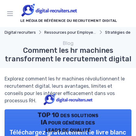
Panneau de gestion des cookies
LE MÉDIA DE RÉFÉRENCE DU RECRUTEMENT DIGITAL
Digital recruiters
Ressources pour Employeurs
Stratégies de Recrut
Blog
Comment les hr machines
transforment le recrutement digital
Explorez comment les hr machines révolutionnent le
recrutement digital, leurs avantages, limites et
conseils pour les intégrer efficacement dans vos
processus RH.
TOP 10 des solutions
IA pour générer des
leads de qualité
Téléchargez gratuitement le livre blanc