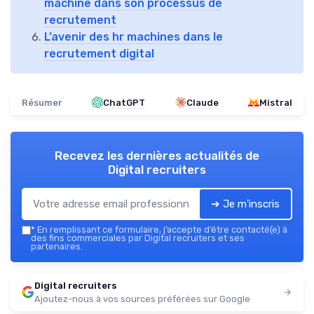
machine dans son processus de
recrutement
L’avenir des hr machines dans le
recrutement digital
Résumer
ChatGPT
Claude
Mistral
Recevez les dernières actualités de
Digital recruiters
➔ Je m'inscris
*
En remplissant ce formulaire, j’accepte d’être contacté(e) à
des fins commerciales par Digital recruiters et ses
partenaires.
Digital recruiters
Ajoutez-nous à vos sources préférées sur Google