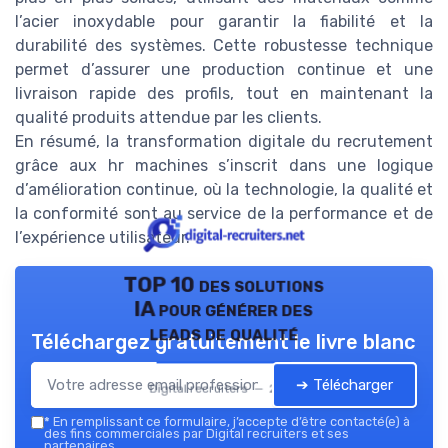
l’acier inoxydable pour garantir la fiabilité et la
durabilité des systèmes. Cette robustesse technique
permet d’assurer une production continue et une
livraison rapide des profils, tout en maintenant la
qualité produits attendue par les clients.
En résumé, la transformation digitale du recrutement
grâce aux hr machines s’inscrit dans une logique
d’amélioration continue, où la technologie, la qualité et
la conformité sont au service de la performance et de
l’expérience utilisateur.
TOP 10 des solutions
IA pour générer des
leads de qualité
Téléchargez gratuitement le livre blanc
➔ Télécharger
Digital recruiters — 2026
*
En remplissant ce formulaire, j’accepte d’être contacté(e) à
des fins commerciales par Digital recruiters et ses
partenaires.