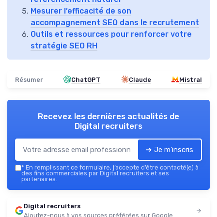
Mesurer l’efficacité de son
accompagnement SEO dans le recrutement
Outils et ressources pour renforcer votre
stratégie SEO RH
Résumer
ChatGPT
Claude
Mistral
Recevez les dernières actualités de
Digital recruiters
➔ Je m'inscris
*
En remplissant ce formulaire, j’accepte d’être contacté(e) à
des fins commerciales par Digital recruiters et ses
partenaires.
Digital recruiters
Ajoutez-nous à vos sources préférées sur Google