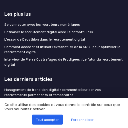
Les plus lus
Se connecter avec les recruteurs numériques
Optimiser le recrutement digital avec Talentsoft LPCR
L'essor de Decathlon dans le recrutement digital
Comment accéder et utiliser l’extranet RH de la SNCF pour optimiser le
recrutement digital
Interview de Pierre Quatrefages de Prodigees : Le futur du recrutement
digital
Les derniers articles
Management de transition digital : comment sécuriser vos
recrutements permanents et temporaires
Management de transition digital : comment piloter une transformation
Ce site utilise des cookies et vous donne le contrôle sur ceux que
numérique sans risque pour votre recrutement
vous souhaitez activer
ATS augmenté par l'IA : les gains mesurés, les angles morts ignorés et
Tout accepter
Personnaliser
la question de conformité qui fâche
Réussir une DSI en transition : enjeux, management et recrutement